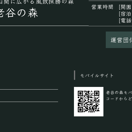
山間に広がる風致探勝の森
営業時間
[開園
老谷の森
[宿泊
[電話
運営団
モバイルサイト
老谷の森モバ
コードから