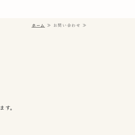
致探勝の森｜
老谷の森
ホーム
≫ お問い合わせ ≫
ます。